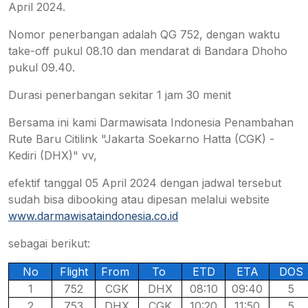
April 2024.
Nomor penerbangan adalah QG 752, dengan waktu
take-off pukul 08.10 dan mendarat di Bandara Dhoho
pukul 09.40.
Durasi penerbangan sekitar 1 jam 30 menit
Bersama ini kami Darmawisata Indonesia Penambahan
Rute Baru Citilink "Jakarta Soekarno Hatta (CGK) -
Kediri (DHX)" vv,
efektif tanggal 05 April 2024 dengan jadwal tersebut
sudah bisa dibooking atau dipesan melalui website
www.darmawisataindonesia.co.id
sebagai berikut:
No
Flight
From
To
ETD
ETA
DOS
1
752
CGK
DHX
08:10
09:40
5
2
753
DHX
CGK
10:20
11:50
5