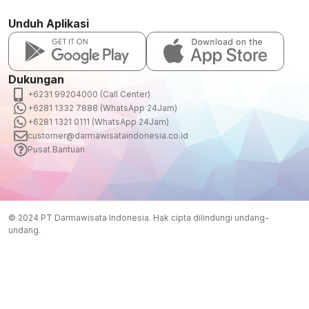
Unduh Aplikasi
Dukungan
+6231 99204000 (Call Center)
+6281 1332 7888 (WhatsApp 24Jam)
+6281 1321 0111 (WhatsApp 24Jam)
customer@darmawisataindonesia.co.id
Pusat Bantuan
© 2024 PT Darmawisata Indonesia. Hak cipta dilindungi undang-
undang.