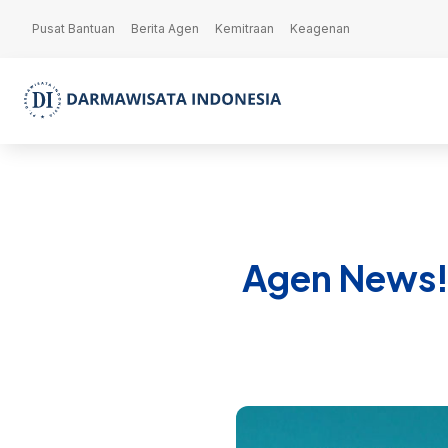
Pusat Bantuan
Berita Agen
Kemitraan
Keagenan
Agen News!