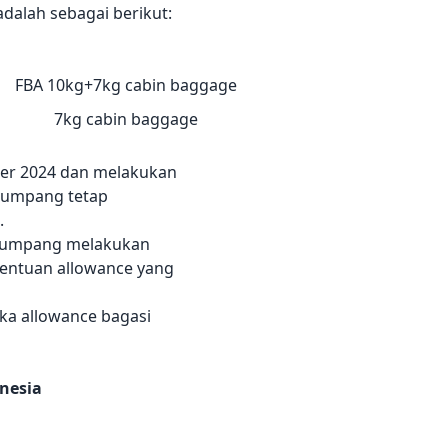
alah sebagai berikut:
FBA 10kg+7kg cabin baggage
7kg cabin baggage
ber 2024 dan melakukan
enumpang tetap
.
enumpang melakukan
tentuan allowance yang
aka allowance bagasi
onesia