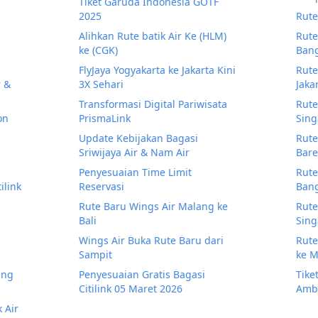
Tiket Garuda Indonesia GOTF
2025
Rute
Alihkan Rute batik Air Ke (HLM)
Rute
ke (CGK)
Ban
FlyJaya Yogyakarta ke Jakarta Kini
Rute
r &
3X Sehari
Jaka
Transformasi Digital Pariwisata
Rute
on
PrismaLink
Sin
Update Kebijakan Bagasi
Rute
Sriwijaya Air & Nam Air
Bare
Penyesuaian Time Limit
Rute
ilink
Reservasi
Bang
Rute Baru Wings Air Malang ke
Rute
Bali
Sing
Wings Air Buka Rute Baru dari
Rute
Sampit
ke 
ing
Penyesuaian Gratis Bagasi
Tike
Citilink 05 Maret 2026
Amb
 Air