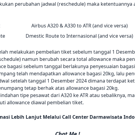
ukan perubahan jadwal (reschedule) maka ketentuannya ad
t
Airbus A320 & A330 to ATR (and vice versa)
ute
Dmestic Route to Internasional (and vice versa)
elah melakukan pembelian tiket sebelum tanggal 1 Desem
schedule) namun berubah secara total allowance maka p
e bagasi sebelum tanggal berlakunya penyesuaian bagasi
mpang telah mendapatkan allowance bagasi 20kg, lalu p
dwal setelah tanggal 1 Desember 2024 dimana terdapat ke
enumpang tetap berhak atas allowance bagasi 20kg.
rpindahan tipe pesawat dari A320 ke ATR atau sebaliknya, m
uti allowance diawal pembelian tiket.
masi Lebih Lanjut Melalui Call Center Darmawisata Ind
Chat Me !