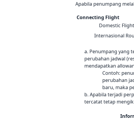
Apabila penumpang melak
Connecting Flight
Domestic Fligh
Internasional Ro
a. Penumpang yang t
perubahan jadwal (re
mendapatkan allowanc
Contoh: penu
perubahan ja
baru, maka p
b. Apabila terjadi pe
tercatat tetap mengik
Infor