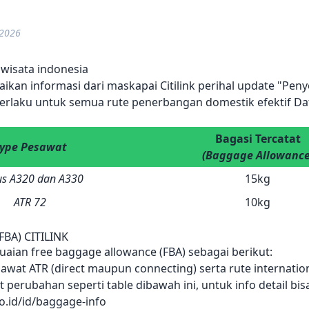
 2026
wisata indonesia
kan informasi dari maskapai Citilink perihal update "Pen
 berlaku untuk semua rute penerbangan domestik efektif Da
Bagasi Tercatat
ype Pesawat
(Baggage Allowance
us A320 dan A330
15kg
ATR 72
10kg
FBA) CITILINK
uaian free baggage allowance (FBA) sebagai berikut:
awat ATR (direct maupun connecting) serta rute internatio
t perubahan seperti table dibawah ini, untuk info detail b
co.id/id/baggage-info