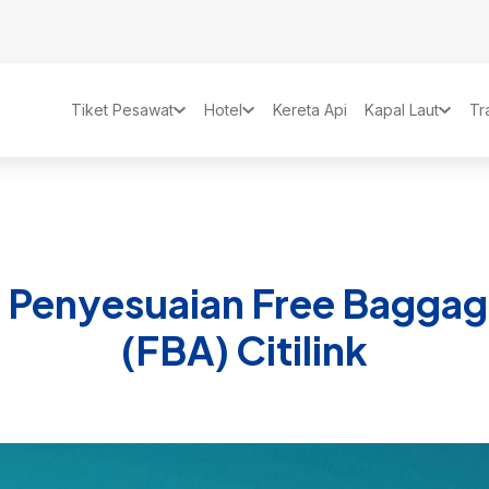
Tiket Pesawat
Hotel
Kereta Api
Kapal Laut
Tr
 Penyesuaian Free Baggag
(FBA) Citilink