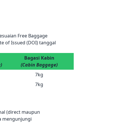
yesuaian Free Baggage
te of Issued (DOI) tanggal
Bagasi Kabin
)
(Cabin Baggage)
7kg
7kg
nal (direct maupun
isa mengunjungi