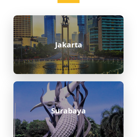
Stasiun
Stasiun Bogor (Stasiun Besar Bogor)
Stasiun utama di Kota Bogor yang menjadi
pusat keberangkatan dan kedatangan KRL
Jakarta
Commuter Line. Lokasinya berada di pusat
kota, dekat Kebun Raya Bogor, Istana Bogor,
dan area kuliner. Fasilitasnya lengkap,
modern, dan menjadi titik mobilitas paling
ramai untuk penumpang dari dan menuju
Jakarta.
Stasiun Bogor Paledang Stasiun khusus
kereta Pangrango yang melayani rute
Bogor–Sukabumi. Letaknya hanya beberapa
menit dari Stasiun Bogor utama. Suasana
Surabaya
stasiun lebih tenang, bangunannya khas
dan sederhana
Terminal