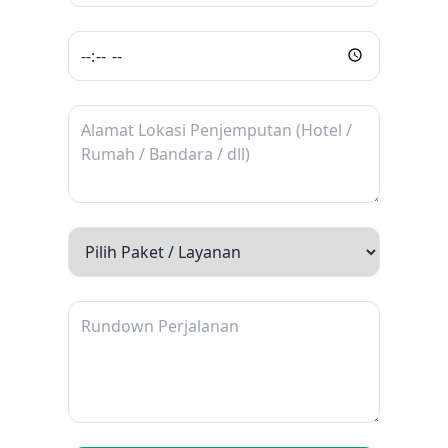
1. Kebun Raya Bogor
Taman botani terbesar di Indonesia ini memiliki
ribuan koleksi tanaman dari seluruh dunia.
Suasananya sejuk, rindang, dan cocok untuk
wisata edukasi maupun rekreasi santai.
2. Istana Bogor
Salah satu istana kepresidenan yang terkenal
dengan halaman luas dan rusa-rusa yang
berkeliaran. Arsitekturnya bersejarah dan
lingkungannya sangat indah.
3. Taman Safari Indonesia
Terletak di Cisarua, tempat ini menawarkan
pengalaman melihat satwa dari jarak dekat
sambil berkendara. Cocok untuk wisata
keluarga dan edukasi anak.
4. Puncak Bogor