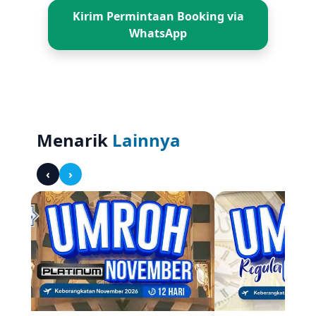
Kirim Permintaan Booking via
Dikenal dengan hamparan kebun teh dan udara
WhatsApp
pegunungan yang sejuk. Tempat ideal untuk
bersantai, berfoto, atau menikmati kuliner
sambil menikmati lanskap indah.
5. Curug Nangka
Air terjun alami yang menawarkan
pemandangan hijau dan suasana hening. Cocok
Menarik
Lainnya
bagi wisatawan yang ingin menikmati nuansa
alam yang lebih tenang.
‹
›
6. Devoyage Bogor
Destinasi wisata bernuansa Eropa dengan
replika bangunan ikonik dunia. Banyak spot foto
menarik dan cocok untuk wisata keluarga.
7. The Jungle Waterpark
Taman air besar yang menyediakan berbagai