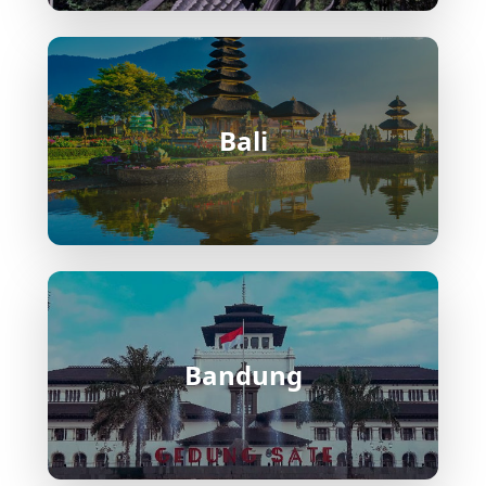
Terminal Baranangsiang Terminal
terbesar di Bogor yang melayani bus
antarkota dan travel menuju Jakarta,
Bandung, Cirebon, hingga Jawa Tengah &
Timur.
Bali
Terminal Bubulak Terminal yang
melayani angkutan dalam kota dan
beberapa rute antarkota. Lokasinya strategis
untuk masyarakat di wilayah Bogor Barat
serta akses menuju kawasan Dramaga dan
Cibungbulang
Terminal Ciawi Gerbang transportasi
penting menuju kawasan Puncak dan Bogor
Selatan. Banyak bus dan travel beroperasi di
Bandung
sini, terutama yang melintasi jalur
Sukabumi dan Bandung via Puncak