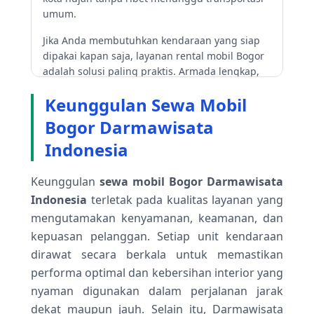
umum.
Jika Anda membutuhkan kendaraan yang siap
dipakai kapan saja, layanan rental mobil Bogor
adalah solusi paling praktis. Armada lengkap,
harga bersahabat, dan layanan yang responsif
Keunggulan Sewa Mobil
memastikan perjalanan Anda berjalan lancar
dari awal sampai akhir. Dengan rental mobil,
Bogor Darmawisata
Anda bisa merasakan kenyamanan berkendara
Indonesia
tanpa khawatir soal jadwal atau cuaca.
Keunggulan
sewa mobil Bogor Darmawisata
Indonesia
terletak pada kualitas layanan yang
mengutamakan kenyamanan, keamanan, dan
kepuasan pelanggan. Setiap unit kendaraan
dirawat secara berkala untuk memastikan
performa optimal dan kebersihan interior yang
nyaman digunakan dalam perjalanan jarak
dekat maupun jauh. Selain itu, Darmawisata