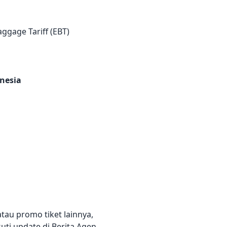
ggage Tariff (EBT)
onesia
au promo tiket lainnya,
ti update di Berita Agen