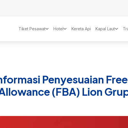
Tiket Pesawat
Hotel
Kereta Api
Kapal Laut
Tr
Informasi Penyesuaian Fre
Allowance (FBA) Lion Gru