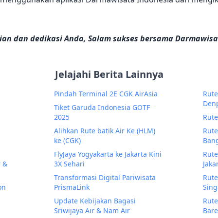
tian dan dedikasi Anda, Salam sukses bersama Darmawisa
Jelajahi Berita Lainnya
Pindah Terminal 2E CGK AirAsia
Rute
Den
Tiket Garuda Indonesia GOTF
2025
Rute
Alihkan Rute batik Air Ke (HLM)
Rute
ke (CGK)
Ban
FlyJaya Yogyakarta ke Jakarta Kini
Rute
r &
3X Sehari
Jaka
Transformasi Digital Pariwisata
Rute
on
PrismaLink
Sin
Update Kebijakan Bagasi
Rute
Sriwijaya Air & Nam Air
Bare