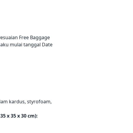
yesuaian Free Baggage
laku mulai tanggal Date
lam kardus, styrofoam,
5 x 35 x 30 cm):