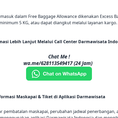
termasuk dalam Free Baggage Allowance dikenakan Excess Ba
nimum 5 KG, atau dapat diangkut melalui layanan kargo.
masi Lebih Lanjut Melalui Call Center Darmawisata Ind
Chat Me !
wa.me/628113549417 (24 Jam)
ormasi Maskapai & Tiket di Aplikasi Darmawisata
ar pembatalan maskapai, perubahan jadwal penerbangan, at
if menggunakan aplikasi Darmawisata Indonesia dan mengiku