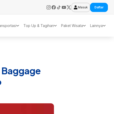
Masuk
Daftar
ansportasi
Top Up & Tagihan
Paket Wisata
Lainnya
e Baggage
p