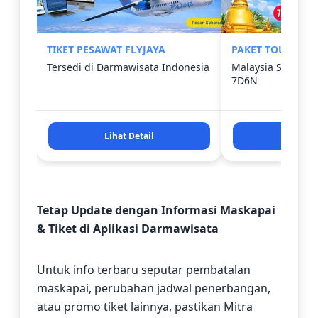
TIKET PESAWAT FLYJAYA
PAKET TOUR 3 N
Tersedi di Darmawisata Indonesia
Malaysia Singapo
7D6N
Lihat Detail
Lihat D
Tetap Update dengan Informasi Maskapai
& Tiket di Aplikasi Darmawisata
Untuk info terbaru seputar pembatalan
maskapai, perubahan jadwal penerbangan,
atau promo tiket lainnya, pastikan Mitra