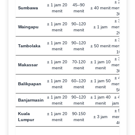
± 2 jam 45
± 1 jam 20
45–90
Sumbawa
± 40 menit
menit – 3 j
menit
menit
30 menit
± 3 jam 50
± 1 jam 20
90–120
Waingapu
± 1 jam
menit – 4 j
menit
menit
20 menit
± 3 jam 40
± 1 jam 20
90–120
Tambolaka
± 50 menit
menit – 4 j
menit
menit
10 menit
± 3 jam 50
± 1 jam 20
70-120
± 1 jam 10
Makassar
menit – 4 j
menit
menit
menit
30 menit
± 4 jam 10
± 1 jam 20
60–120
± 1 jam 50
Balikpapan
menit – 4 j
menit
menit
menit
50 menit
± 1 jam 20
90–120
± 1 jam 40
± 4 jam - 4
Banjarmasin
menit
menit
menit
jam 40 meni
± 5 jam 50
Kuala
± 1 jam 20
90-150
± 3 jam
menit - 6 j
Lumpur
menit
menit
40 menit