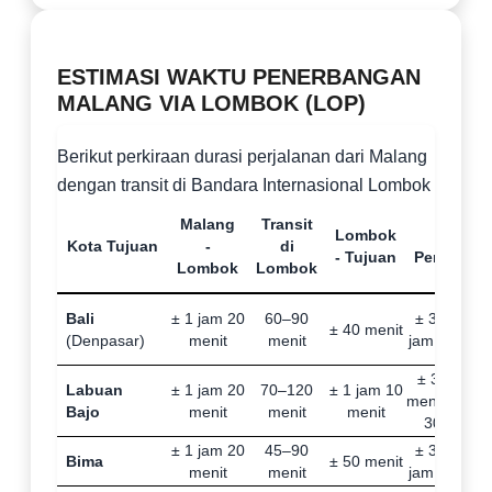
ESTIMASI WAKTU PENERBANGAN
MALANG VIA LOMBOK (LOP)
Berikut perkiraan durasi perjalanan dari Malang
dengan transit di Bandara Internasional Lombok
Malang
Transit
Lombok
Total
Kota Tujuan
-
di
- Tujuan
Perjalana
Lombok
Lombok
Bali
± 1 jam 20
60–90
± 3 jam – 
± 40 menit
(Denpasar)
menit
menit
jam 30 meni
± 3 jam 40
Labuan
± 1 jam 20
70–120
± 1 jam 10
menit – 4 j
Bajo
menit
menit
menit
30 menit
± 1 jam 20
45–90
± 3 jam – 
Bima
± 50 menit
menit
menit
jam 40 meni