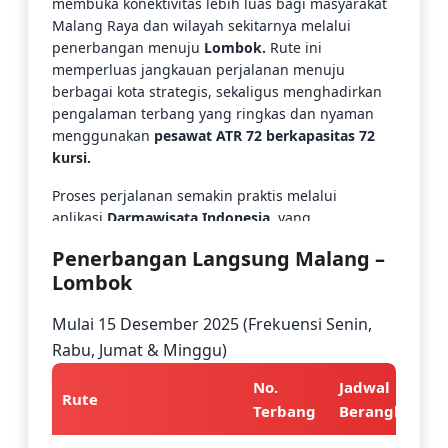
membuka konektivitas lebih luas bagi masyarakat
Malang Raya dan wilayah sekitarnya melalui
penerbangan menuju
Lombok.
Rute ini
memperluas jangkauan perjalanan menuju
berbagai kota strategis, sekaligus menghadirkan
pengalaman terbang yang ringkas dan nyaman
menggunakan
pesawat ATR 72 berkapasitas 72
kursi.
Proses perjalanan semakin praktis melalui
aplikasi
Darmawisata Indonesia,
yang
menyediakan layanan pemesanan tiket,
Penerbangan Langsung Malang –
pencarian hotel, serta fasilitas check-in online.
Lombok
Dengan satu aplikasi, kebutuhan perjalanan
terpenuhi secara menyeluruh dan semakin
Mulai 15 Desember 2025 (Frekuensi Senin,
mudah.
Rabu, Jumat & Minggu)
No.
Jadwal
Rute
Terbang
Berangkat