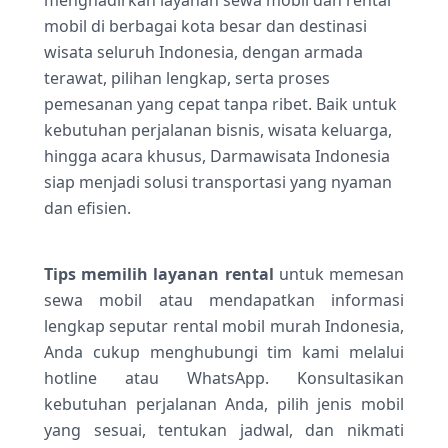
menghadirkan layanan sewa mobil dan rental
November. Semangat juang inilah yang hingga
mobil di berbagai kota besar dan destinasi
kini masih terasa kuat dalam kehidupan
wisata seluruh Indonesia, dengan armada
masyarakat Surabaya.
Kini, Surabaya tidak hanya menjadi simbol
terawat, pilihan lengkap, serta proses
sejarah perjuangan, tetapi juga berkembang
pemesanan yang cepat tanpa ribet. Baik untuk
sebagai metropolitan terbesar kedua di
kebutuhan perjalanan bisnis, wisata keluarga,
Indonesia dengan kemajuan pesat di sektor
hingga acara khusus, Darmawisata Indonesia
perdagangan, pariwisata, pendidikan, dan
siap menjadi solusi transportasi yang nyaman
industri. Dengan infrastruktur yang terus
diperbarui dan destinasi wisata bersejarah
dan efisien.
yang tersebar di berbagai wilayah kota,
menjelajahi Surabaya menjadi pengalaman
yang kaya akan nilai budaya dan sejarah.
Tips memilih layanan rental
untuk memesan
Bagi wisatawan maupun pelaku bisnis yang
sewa mobil atau mendapatkan informasi
ingin menelusuri jejak sejarah Kota Pahlawan
lengkap seputar rental mobil murah Indonesia,
dengan nyaman, layanan sewa mobil Surabaya
Anda cukup menghubungi tim kami melalui
menjadi pilihan terbaik untuk mobilitas yang
hotline atau WhatsApp. Konsultasikan
lebih fleksibel dan efisien. Dari kawasan Kota
kebutuhan perjalanan Anda, pilih jenis mobil
Tua hingga pusat modern, perjalanan Anda
akan terasa lebih praktis dan menyenangkan
yang sesuai, tentukan jadwal, dan nikmati
dengan kendaraan pribadi yang siap