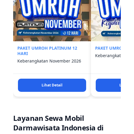
PAKET UMROH PLATINUM 12
PAKET UMROH REG
HARI
Keberangkatan Okt
Keberangkatan November 2026
Lihat Detail
Lihat De
Layanan Sewa Mobil
Darmawisata Indonesia di