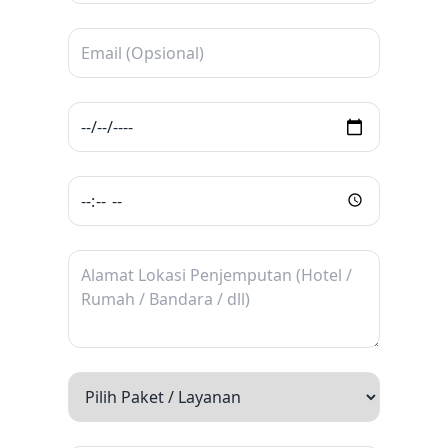
Kawasan wisata budaya yang menampilkan
suasana kampung tempo dulu dengan
bangunan lawas dan aktivitas kreatif warga.
Akses Transportasi Penting di Kota Surabaya
Bandara
Bandara Internasional Juanda – Pintu
utama penerbangan domestik dan
internasional di Jawa Timur, terletak di
wilayah Sidoarjo dan terhubung langsung
ke pusat Kota Surabaya melalui jalan utama
dan tol.
Stasiun Kereta Api
Stasiun Surabaya Gubeng – Stasiun
utama untuk kereta jarak jauh dan
menengah, melayani rute antarkota besar di
Pulau Jawa.
Stasiun Pasar Turi – Pusat keberangkatan