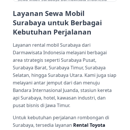
hadir sebagai solusi transportasi terbaik bagi
Layanan Sewa Mobil
Anda yang membutuhkan kendaraan nyaman,
aman, dan fleksibel selama berada di Surabaya
Surabaya untuk Berbagai
dan sekitarnya. Melalui layanan sewa mobil
Kebutuhan Perjalanan
Surabaya yang profesional, Darmawisata
Indonesia membantu perjalanan bisnis, wisata
keluarga, perjalanan dinas, hingga antar-
Layanan rental mobil Surabaya dari
jemput bandara dan hotel dengan armada
Darmawisata Indonesia melayani berbagai
terawat serta
sopir pengemudi
area strategis seperti Surabaya Pusat,
berpengalaman
. Tak perlu lagi repot
Surabaya Barat, Surabaya Timur, Surabaya
memikirkan rute, kemacetan, atau kondisi
Selatan, hingga Surabaya Utara. Kami juga siap
kendaraan—cukup pesan, duduk dengan
melayani antar jemput dari dan menuju
nyaman, dan biarkan kami mengantar Anda
sampai tujuan dengan layanan prima.
Bandara Internasional Juanda, stasiun kereta
Didukung sistem pemesanan yang mudah,
api Surabaya, hotel, kawasan industri, dan
harga kompetitif, dan pilihan mobil yang
pusat bisnis di Jawa Timur.
lengkap, Darmawisata Indonesia menjadi
pilihan tepat bagi siapa pun yang mencari
Untuk kebutuhan perjalanan rombongan di
layanan sewa mobil Surabaya terpercaya, cepat,
Surabaya, tersedia layanan
Rental Toyota
dan berkualitas.