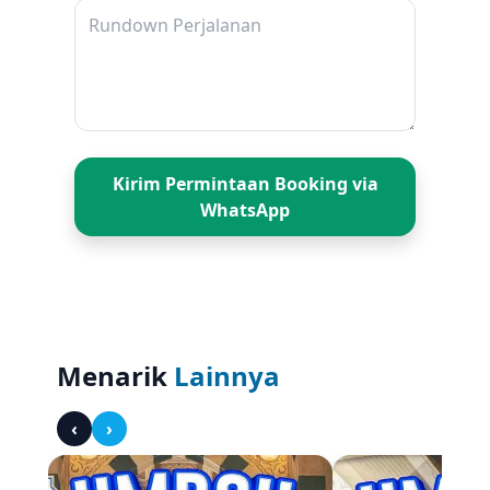
kereta lintas utara Jawa, termasuk rute jarak
jauh dan kelas eksekutif.
Stasiun Wonokromo – Melayani
perjalanan regional dan ekonomi, serta
dekat dengan kawasan bisnis dan
permukiman.
Kirim Permintaan Booking via
Pelabuhan
WhatsApp
Pelabuhan Tanjung Perak – Pelabuhan
terbesar dan tersibuk di Jawa Timur untuk
angkutan penumpang dan barang
antarpulau.
Pelabuhan Jamrud – Bagian dari kawasan
Pelabuhan Tanjung Perak untuk kegiatan
Menarik
Lainnya
logistik dan bongkar muat kapal besar.
‹
›