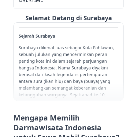
OVERTIME
Selamat Datang di Surabaya
Sejarah Surabaya
Surabaya dikenal luas sebagai Kota Pahlawan,
sebuah julukan yang mencerminkan peran
penting kota ini dalam sejarah perjuangan
bangsa Indonesia. Nama Surabaya diyakini
berasal dari kisah legendaris pertempuran
antara sura (ikan hiu) dan baya (buaya) yang
melambangkan semangat keberanian dan
ketangguhan warganya. Sejak abad ke-10,
Surabaya telah menjadi kawasan strategis
dalam jalur perdagangan maritim Nusantara
karena letaknya yang berada di pesisir utara
Mengapa Memilih
Pulau Jawa dan menghadap langsung ke Selat
Darmawisata Indonesia
Madura.
Pada masa Kerajaan Majapahit, Surabaya