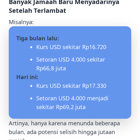
Banyak Jamaah Baru Menyadarinya
Setelah Terlambat
Misalnya:
Tiga bulan lalu:
Kurs USD sekitar Rp16.720
Setoran USD 4.000 sekitar
Rp66,8 juta
Hari ini:
Kurs USD sekitar Rp17.330
Setoran USD 4.000 menjadi
sekitar Rp69,2 juta
Artinya, hanya karena menunda beberapa
bulan, ada potensi selisih hingga jutaan