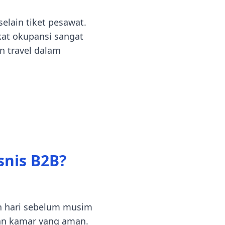
lain tiket pesawat.
kat okupansi sangat
 travel dalam
snis B2B?
uh hari sebelum musim
aan kamar yang aman.