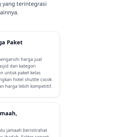
 yang terintegrasi
lainnya.
ga Paket
engaruhi harga jual
sjid dan kategori
n untuk paket kelas
gkan hotel shuttle cocok
n harga lebih kompetitif.
amaah,
u jamaah beristirahat
as ibadah. Faktor seperti