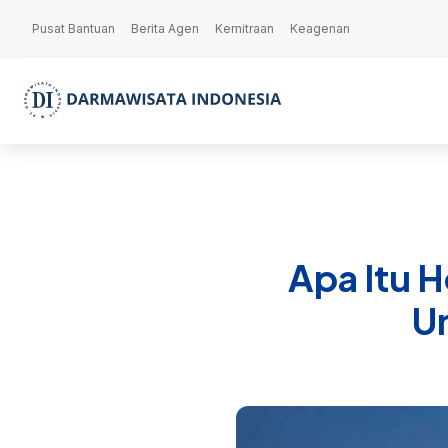
Pusat Bantuan
Berita Agen
Kemitraan
Keagenan
Apa Itu 
Um