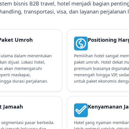
tem bisnis B2B travel, hotel menjadi bagian penting
andling, transportasi, visa, dan layanan perjalanan 
Paket Umroh
Positioning Har
n utama dalam menentukan
Pemilihan hotel sangat mem
an dijual. Lokasi hotel,
paket umroh. Hotel dekat ma
itas akan memengaruhi
premium biasanya digunaka
eperti maskapai,
menengah hingga VIP, sedan
hingga durasi perjalanan.
untuk paket ekonomis denga
t Jamaah
Kenyamanan J
ki segmentasi pasar berbeda.
Hotel yang nyaman membant
uk jamaah keluarga dan
lebih optimal setelah aktivit