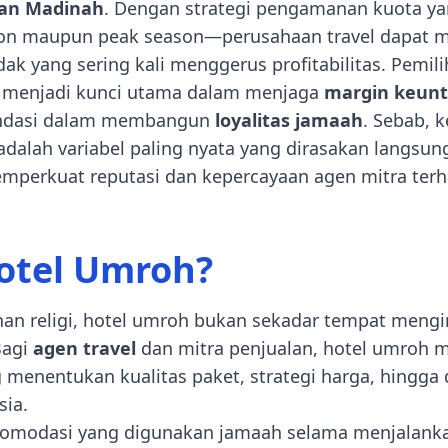
an Madinah
. Dengan strategi pengamanan kuota yan
n maupun peak season—perusahaan travel dapat me
k yang sering kali menggerus profitabilitas. Pemili
a menjadi kunci utama dalam menjaga
margin keun
fondasi dalam membangun
loyalitas jamaah
. Sebab, 
 adalah variabel paling nyata yang dirasakan langsu
mperkuat reputasi dan kepercayaan agen mitra terh
otel Umroh?
anan religi, hotel umroh bukan sekadar tempat meng
Bagi
agen travel
dan mitra penjualan, hotel umroh 
enentukan kualitas paket, strategi harga, hingga d
sia.
komodasi yang digunakan jamaah selama menjalank