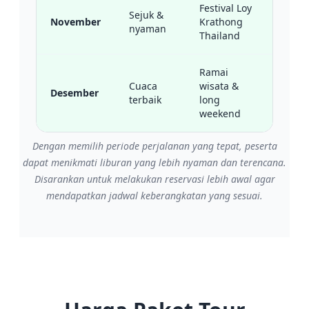
Festival Loy
Sejuk &
November
Krathong
nyaman
Best 
Thailand
Ramai
Cuaca
wisata &
Desember
terbaik
long
Best 
weekend
Dengan memilih periode perjalanan yang tepat, peserta
dapat menikmati liburan yang lebih nyaman dan terencana.
Disarankan untuk melakukan reservasi lebih awal agar
mendapatkan jadwal keberangkatan yang sesuai.