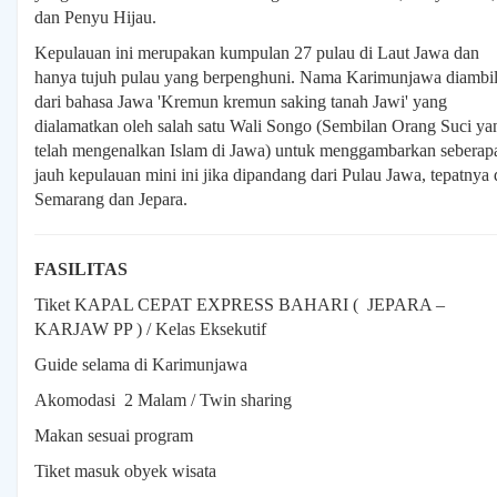
dan Penyu Hijau.
Kepulauan ini merupakan kumpulan 27 pulau di Laut Jawa dan
hanya tujuh pulau yang berpenghuni. Nama Karimunjawa diambi
dari bahasa Jawa 'Kremun kremun saking tanah Jawi' yang
dialamatkan oleh salah satu Wali Songo (Sembilan Orang Suci ya
Pulsa
telah mengenalkan Islam di Jawa) untuk menggambarkan seberap
&
jauh kepulauan mini ini jika dipandang dari Pulau Jawa, tepatnya 
Paket
Data
Semarang dan Jepara.
FASILITAS
E
Money
Tiket KAPAL CEPAT EXPRESS BAHARI (
JEPARA –
KARJAW PP ) / Kelas Eksekutif
Guide selama di Karimunjawa
Pulsa
Pasca
Akomodasi
2 Malam / Twin sharing
Bayar
Makan sesuai program
Tiket masuk obyek wisata
Token