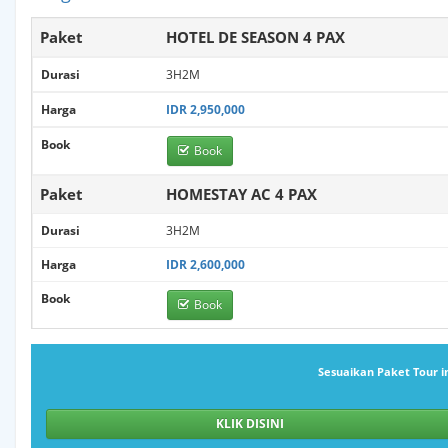
Paket
HOTEL DE SEASON 4 PAX
BPJS
Durasi
3H2M
Harga
IDR 2,950,000
Kartu
Kredit
Book
Book
Paket
HOMESTAY AC 4 PAX
Multi
Finance
Durasi
3H2M
Harga
IDR 2,600,000
Tagihan
Book
Book
TV
Sesuaikan Paket Tour i
Pajak
PBB
KLIK DISINI