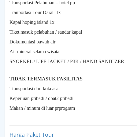
Listrik
Transportasi Pelabuhan – hotel pp
Tranportasi Tour Darat
1x
Listrik
Kapal hoping island 1x
Bulanan
Tiket masuk pelabuhan / sandar kapal
Dokumentasi bawah air
Voucher
Air mineral selama wisata
Game
SNORKEL / LIFE JACKET / P3K / HAND SANITIZER
PDAM
TIDAK TERMASUK FASILITAS
Transportasi dari kota asal
Telkom
Keperluan pribadi / obat2 pribadi
Makan / minum di luar prprogram
PGN
Asuransi
Harga Paket Tour