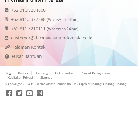
CUSTOMER SERVICE 24 JAM
+62.31.99204000
+62.811.3327888
(WhatsApp 24Jam)
+62.811.3210111
(WhatsApp 24Jam)
customer@darmawisataindonesia.co.id
Tiket
Halaman Kontak
Event
Pusat Bantuan
PCS
Blog
Kontak
Tentang
Dokumentasi
Syarat Penggunaan
Antigen
Kebijakan Privasi
Sitemap
© Copyright 2024 PT Darmawisata Indonesia. Hak Cipta dilindungi Undang-Undang.
Umrah
Dokumen
MICE