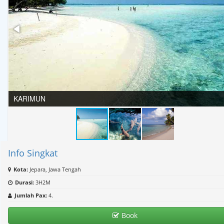
Hotel
Reservation
Hotel
Umroh
Hotel
KARIMUN
Group
Request
Info Singkat
Kota:
Jepara, Jawa Tengah
Durasi:
3H2M
Jumlah Pax:
4.
Book