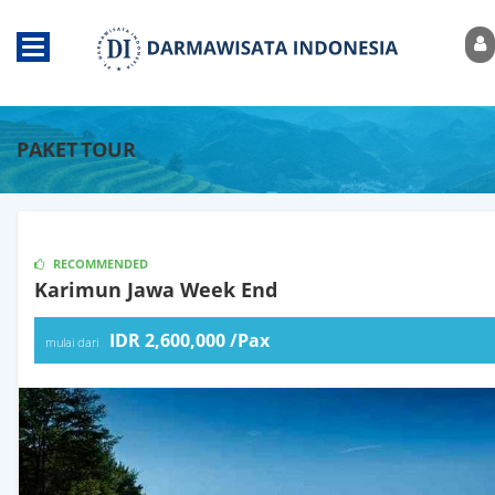
Beranda
PAKET TOUR
Pesawat
Pesawat
RECOMMENDED
Multicity
Karimun Jawa Week End
IDR 2,600,000 /Pax
Group
mulai dari
Pesawat