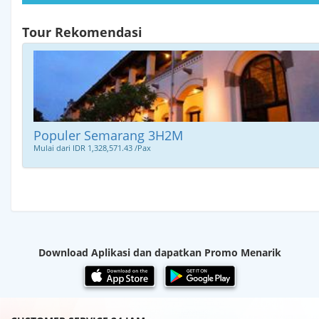
Tour Rekomendasi
Promo
Domestik
Populer Semarang 3H2M
Mulai dari IDR 1,328,571.43 /Pax
International
Inbound
Download Aplikasi dan dapatkan Promo Menarik
Religi
Request
Tour