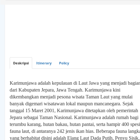
PELNI
Dharma
Lautan
Deskripsi
Itinerary
Policy
Bus
Karimunjawa adalah kepulauan di Laut Jawa yang menjadi bagia
&
Travel
dari Kabupaten Jepara, Jawa Tengah. Karimunjawa kini
dikembangkan menjadi pesona wisata Taman Laut yang mulai
banyak digemari wisatawan lokal maupun mancanegara. Sejak
Rental
tanggal 15 Maret 2001, Karimunjawa ditetapkan oleh pemerintah
Transport
Jepara sebagai Taman Nasional. Karimunjawa adalah rumah bagi
terumbu karang, hutan bakau, hutan pantai, serta hampir 400 spes
fauna laut, di antaranya 242 jenis ikan hias. Beberapa fauna langk
yang berhabitat disini adalah Elang Laut Dada Putih, Penyu Sisik,