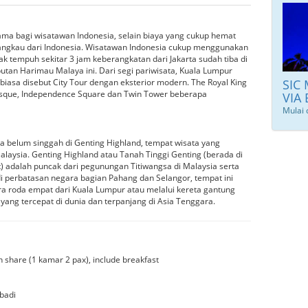
tama bagi wisatawan Indonesia, selain biaya yang cukup hemat
jangkau dari Indonesia. Wisatawan Indonesia cukup menggunakan
k tempuh sekitar 3 jam keberangkatan dari Jakarta sudah tiba di
utan Harimau Malaya ini. Dari segi pariwisata, Kuala Lumpur
 biasa disebut City Tour dengan eksterior modern. The Royal King
SIC
osque, Independence Square dan Twin Tower beberapa
VIA
Mulai 
a belum singgah di Genting Highland, tempat wisata yang
alaysia. Genting Highland atau Tanah Tinggi Genting (berada di
) adalah puncak dari pegunungan Titiwangsa di Malaysia serta
di perbatasan negara bagian Pahang dan Selangor, tempat ini
a roda empat dari Kuala Lumpur atau melalui kereta gantung
yang tercepat di dunia dan terpanjang di Asia Tenggara.
share (1 kamar 2 pax), include breakfast
badi