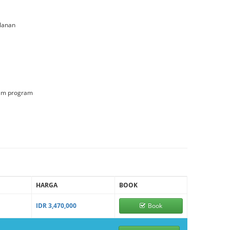
lanan
lam program
HARGA
BOOK
IDR 3,470,000
Book