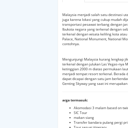
Malaysia menjadi salah satu destinasi u
juga karena lokasi yang cukup mudah di
transportasi pesawat terbang dengan jara
Ibukota negara yang terkenal dengan seb
terkenal dengan wisata keliling kota atau
Palace, National Monument, National M
contohnya.
Mengunjungi Malaysia kurang lengkap jik
terkenal dengan julukan Las Vegas-nya M
ketinggian 2000 m diatas permukaan laut
menjadi tempat resort terkenal. Berada 
dapat dicapai dengan satu jam berkendar
Genting Skyway yang saat ini merupakan 
arga termasuk:
Akomodasi 3 malam based on twin 
SIC Tour
makan siang
Transfer bandara pulang pergi pri
Tour sesuai itinerary