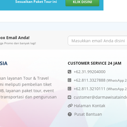
Sesuaikan Paket Tour ini
KLIK DISINI
ox Email Anda!
rga Promo dan banyak lagi!
CUSTOMER SERVICE 24 JAM
+62.31.99204000
an layanan Tour & Travel
+62.811.3327888
(WhatsApp 2
mi meliputi pembelian tiket
+62.811.3210111
(WhatsApp 2
OB, layanan paket tour, event
 transportasi dan pengurusan
customer@darmawisataindo
Halaman Kontak
Pusat Bantuan