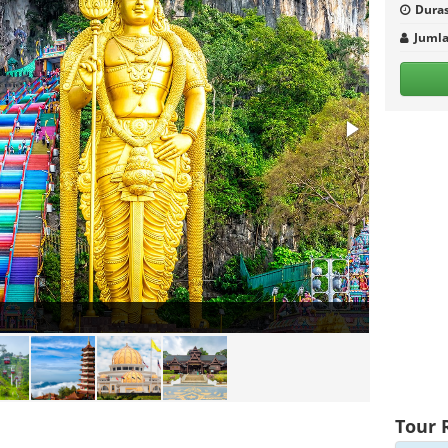
Duras
Jumla
Tour