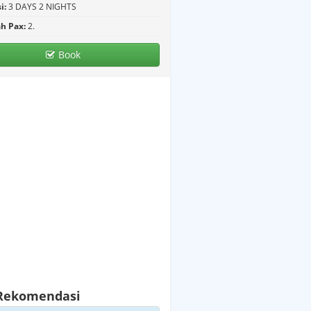
i:
3 DAYS 2 NIGHTS
h Pax:
2.
Book
Chin Swee Cave
 Rekomendasi