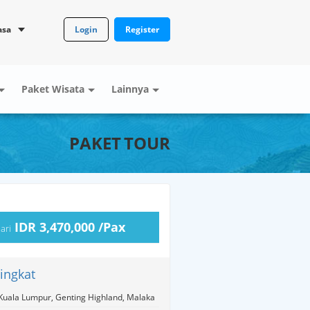
Login
Register
asa
Paket Wisata
Lainnya
PAKET TOUR
IDR 3,470,000 /Pax
ari
Singkat
Kuala Lumpur, Genting Highland, Malaka