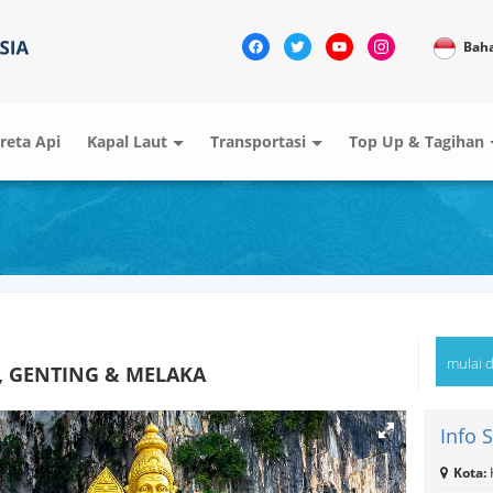
Bah
reta Api
Kapal Laut
Transportasi
Top Up & Tagihan
mulai d
, GENTING & MELAKA
Info 
Kota: