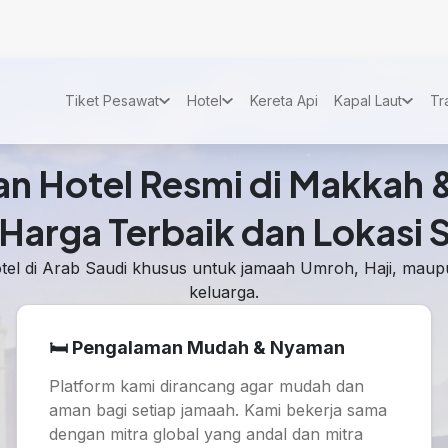
Tiket Pesawat
Hotel
Kereta Api
Kapal Laut
Tr
n Hotel Resmi di Makkah 
Harga Terbaik dan Lokasi S
l di Arab Saudi khusus untuk jamaah Umroh, Haji, maupu
keluarga.
🛏️ Pengalaman Mudah & Nyaman
Platform kami dirancang agar mudah dan
aman bagi setiap jamaah. Kami bekerja sama
dengan mitra global yang andal dan mitra