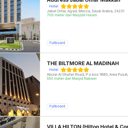
Hotel
Jabal Omar, Ajyad, Mecca, Saudi Arabia, 24231
700 meter dari Masjidil Haram
Fullboard
THE BILTMORE AL MADINAH
Hotel
Abizar Al Ghafari Road, P.o.box:1880, Area Pusat
550 meter dari Masjid Nabawi
Fullboard
VILLA HILTON (Hilton Hotel & C