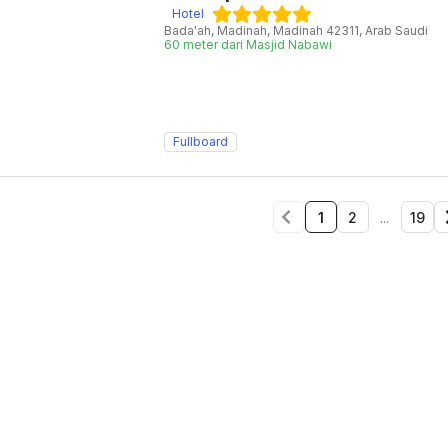
Hotel
Bada'ah, Madinah, Madinah 42311, Arab Saudi
60 meter dari Masjid Nabawi
Fullboard
1
2
...
19
Go to previous page
Go to page 1
Go to page 2
Go t