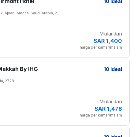
irmont Hotel
10 Ideal
King Abdul Aziz Endowment,Abraj Al Bait Complex, Ajyad, Mecca, Saudi Arabia, 21955
Mulai dari
SAR 1,400
harga per kamar/malam
 Makkah By IHG
10 Ideal
bia, 2728
Mulai dari
SAR 1,478
harga per kamar/malam