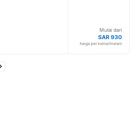
Mulai dari
SAR 930
harga per kamar/malam
o page 19
Go to next page