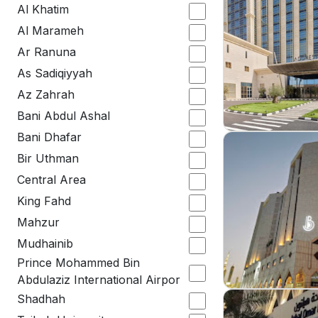
Al Khatim
Al Marameh
Ar Ranuna
As Sadiqiyyah
Az Zahrah
Bani Abdul Ashal
Bani Dhafar
Bir Uthman
Central Area
King Fahd
Mahzur
Mudhainib
Prince Mohammed Bin
Abdulaziz International Airpor
Shadhah