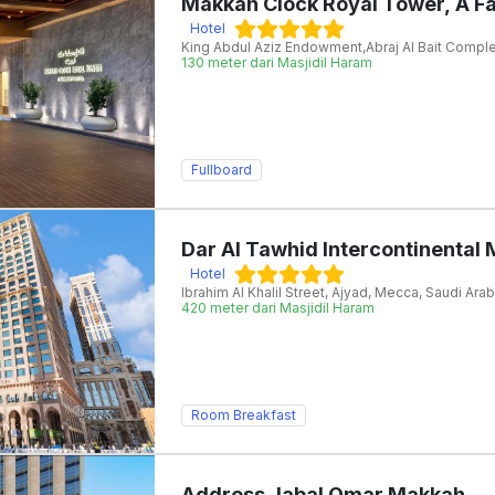
Makkah Clock Royal Tower, A Fa
Hotel
130 meter dari Masjidil Haram
Fullboard
Dar Al Tawhid Intercontinental
Hotel
Ibrahim Al Khalil Street, Ajyad, Mecca, Saudi Ara
420 meter dari Masjidil Haram
Room Breakfast
Address Jabal Omar Makkah