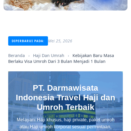
Mei 25, 2026
DIPERBARUI PADA:
Beranda
›
Haji Dan Umrah
›
Kebijakan Baru Masa
Berlaku Visa Umroh Dari 3 Bulan Menjadi 1 Bulan
PT. Darmawisata
Indonesia Travel Haji dan
Umroh Terbaik
Melayani Haji khusus, haji private, paket umroh
atau Haji umroh korporat sesuai permintaan,