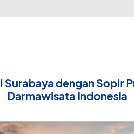
Tiket Pesawat
Hotel
Kereta Api
Kapal Laut
Tr
 Surabaya dengan Sopir Pr
Darmawisata Indonesia