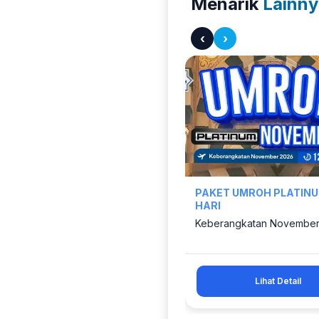
Menarik
Lainny
‹
›
PAKET UMROH PLATINU
HARI
Keberangkatan November
Lihat Detail