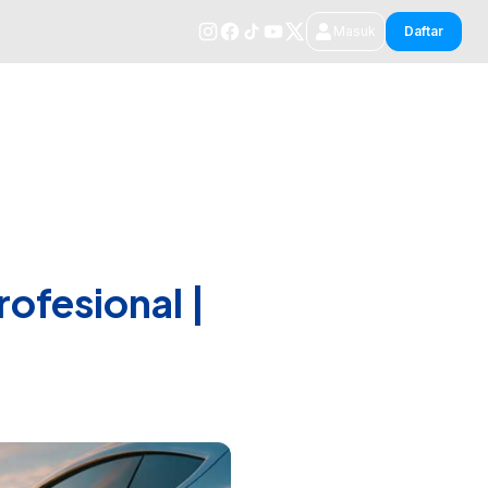
Masuk
Daftar
ansportasi
Top Up & Tagihan
Paket Wisata
Lainnya
ofesional |