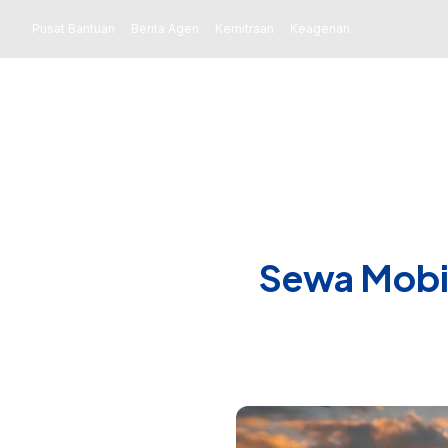
Pusat Bantuan
Berita Agen
Kemitraan
Keagenan
Sewa Mobil