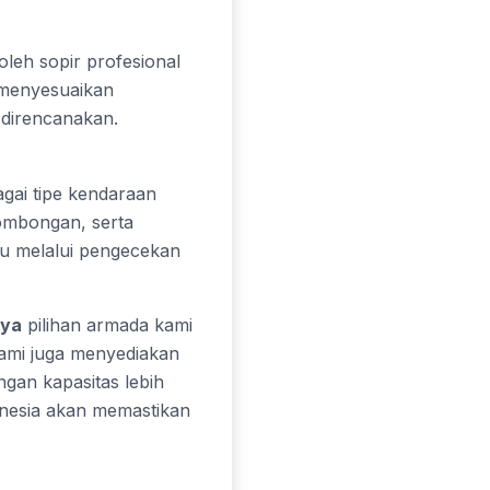
leh sopir profesional
 menyesuaikan
 direncanakan.
gai tipe kendaraan
rombongan, serta
lu melalui pengecekan
aya
pilihan armada kami
kami juga menyediakan
an kapasitas lebih
onesia akan memastikan