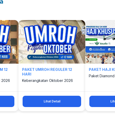
a
M 12
PAKET UMROH REGULER 12
PAKET HAJI 
HARI
Paket Diamond 
 2026
Keberangkatan Oktober 2026
Lihat Detail
Lih