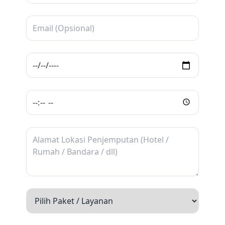
5.Danau Gunung Tujuh
Danau vulkanik tertinggi di Asia Tenggara
dengan panorama yang menakjubkan.
6. Kebun Teh Kayu Aro
Perkebunan teh tertua di Indonesia dengan
pemandangan langsung ke Gunung Kerinci.
7.Air Terjun Sigerincing
Wisata alam asri di Merangin yang cocok untuk
bersantai.
8. Monumen Keris Siginjai
Landmark ikonik di pusat kota yang sering
dikunjungi saat malam hari.
9.Jambi Paradise