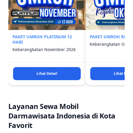
distribusi barang di wilayah Jambi.
.
Terminal
Terminal Alam Barajo (Tipe A): Terminal
PAKET UMROH PLATINUM 12
PAKET UMROH REGUL
bus utama di Kota Jambi yang melayani rute
HARI
Keberangkatan Oktob
antarkota antarprovinsi (AKAP) dan
Keberangkatan November 2026
antarkota dalam provinsi (AKDP).
Lihat Detail
Lihat Detai
Layanan Sewa Mobil
Darmawisata Indonesia di Kota
Favorit