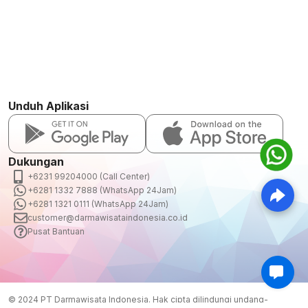
Unduh Aplikasi
Dukungan
+6231 99204000 (Call Center)
+6281 1332 7888 (WhatsApp 24Jam)
+6281 1321 0111 (WhatsApp 24Jam)
customer@darmawisataindonesia.co.id
Pusat Bantuan
© 2024 PT Darmawisata Indonesia. Hak cipta dilindungi undang-