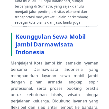
Kota ini dilalui Sungai Batanghari, sungai
terpanjang di Sumatra, yang sejak dahulu
menjadi jalur penting aktivitas ekonomi dan
transportasi masyarakat. Selain berkembang
sebagai kota bisnis dan jasa, Jambi juga
memiliki beragam destinasi wisata, kuliner khas
Melayu, serta akses strategis menuju berbagai
Keunggulan Sewa Mobil
daerah di Sumatra bagian tengah.
jambi Darmawisata
Menjelajahi jambi akan terasa lebih praktis jika
Indonesia
menggunakan kendaraan yang siap pakai
kapan saja.
Rental mobil jambi
menyediakan
Menjelajahi Kota Jambi kini semakin nyaman
beragam pilihan armada yang terawat untuk
bersama Darmawisata Indonesia yang
menunjang aktivitas Anda seharian penuh.
Dengan layanan rental mobil yang fleksibel dan
menghadirkan layanan sewa mobil Jambi
profesional, setiap perjalanan di Balikpapan
dengan pilihan armada lengkap, sopir
terasa lebih aman dan bebas repot.
profesional, serta proses booking praktis
untuk kebutuhan bisnis, wisata, hingga
perjalanan keluarga. Didukung layanan yang
fleksibel dan siap antar jemput ke bandara,