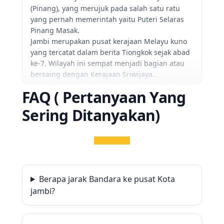
(Pinang), yang merujuk pada salah satu ratu
yang pernah memerintah yaitu Puteri Selaras
Pinang Masak.
Jambi merupakan pusat kerajaan Melayu kuno
yang tercatat dalam berita Tiongkok sejak abad
ke-7. Wilayah ini sempat menjadi bagian atau
bersaing dengan Kerajaan Sriwijaya..
Bukti peradaban Hindu-Buddha yang kuat
FAQ ( Pertanyaan Yang
ditemukan di kompleks percandian terluas di
Asia Tenggara, yaitu Candi Muaro Jambi, yang
Sering Ditanyakan)
menjadi bukti pusat keagamaan dan
perdagangan pada masanya..
Jambi memiliki sejarah perlawanan panjang,
terutama di bawah pimpinan Sultan Thaha
Syaifuddin, yang menolak penguasaan Belanda
atas wilayahnya..
Berapa jarak Bandara ke pusat Kota
Setelah kemerdekaan, Jambi awalnya
jambi?
merupakan keresidenan yang tergabung dalam
Provinsi Sumatera Tengah..