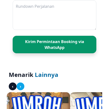
Taman rekreasi modern dengan perahu, danau
buatan, dan spot foto yang Instagramable.
10. Danau Sipin
Danau di tengah kota yang populer untuk
menikmati matahari terbenam dan wisata
perahu..
Kirim Permintaan Booking via
Akses Transportasi Penting di Kota jambi
WhatsApp
Bandara
Bandara Sultan Thaha (DJB): Bandara
utama di Kota Jambi yang menghubungkan
Menarik
Lainnya
Jambi dengan kota-kota besar di Indonesia
(seperti Jakarta, Batam, dll).
‹
›
Pelabuhan
Pelabuhan Muara Sabak: Pelabuhan
efisien yang sering digunakan untuk