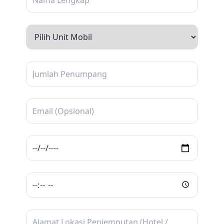
Banjarbaru merupakan salah satu kota wisata
yang terus berkembang di Kalimantan Selatan
dengan berbagai destinasi menarik mulai dari
wisata alam, kuliner, hingga wisata keluarga.
Beberapa tempat populer seperti Danau Seran
dan Museum Lambung Mangkurat menjadi
daya tarik bagi wisatawan lokal maupun luar
daerah. Didukung suasana kota yang nyaman,
akses transportasi yang mudah, serta beragam
kuliner khas Banjar, Banjarbaru menjadi
destinasi favorit untuk liburan maupun
perjalanan bisnis di Kalimantan Selatan.
Agar perjalanan ke berbagai lokasi wisata
terasa lebih mudah dan efisien, menggunakan
sewa mobil Banjarbaru
adalah pilihan yang
tepat. Dengan
layanan rental mobil
Banjarbaru
, Anda bisa mengatur rute sendiri
tanpa bergantung pada transportasi umum.
Pilihan sewa mobil atau rental mobil membantu
menjelajahi Banjarbaru dengan nyaman,