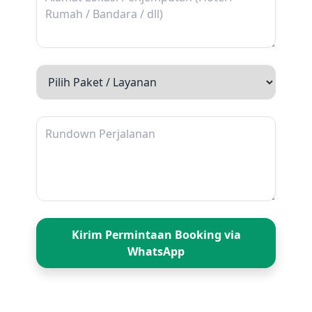
fleksibel, dan lebih bebas.
Destinasi Wisata Kota Banjarbaru
1.Amanah Borneo Park
Destinasi wisata keluarga dengan konsep
wahana air, outbound, kebun buah, dan taman
edukasi.
2.Danau Seran
Danau buatan dengan pemandangan air biru
jernih dan pulau kecil di tengahnya, cocok
untuk bersantai dan naik perahu
3.Kebun Raya Banua
Kirim Permintaan Booking via
WhatsApp
Kawasan konservasi tanaman dengan taman
tematik, rumah kaca, dan area hijau yang asri
untuk edukasi.
4. Hutan Pinus Mentaos