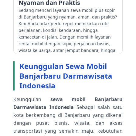
Nyaman dan Praktis
Sedang mencari layanan sewa mobil plus sopir
di Banjarbaru yang nyaman, aman, dan praktis?
Kini Anda tidak perlu repot memikirkan rute
perjalanan, kondisi kendaraan, hingga
kemacetan di jalan. Dengan memilih layanan
rental mobil dengan sopir, perjalanan bisnis,
wisata keluarga, antar jemput bandara, hingga
kebutuhan harian menjadi lebih efisien dan
menyenangkan. Didukung sopir
Keunggulan Sewa Mobil
berpengalaman yang memahami area
Banjarbaru Darmawisata
Banjarbaru dan sekitarnya, Anda bisa
Indonesia
menikmati perjalanan tanpa rasa lelah saat
mengemudi sendiri.
Keunggulan
sewa mobil Banjarbaru
Layanan sewa mobil plus sopir juga menjadi
Darmawisata Indonesia
Sebagai salah satu
pilihan terbaik bagi wisatawan maupun
kota berkembang di Banjarbaru yang dikenal
masyarakat lokal yang mengutamakan
kenyamanan selama perjalanan. Selain hemat
dengan pusat bisnis, wisata, dan akses
waktu, menggunakan rental mobil dengan sopir
transportasi yang semakin maju, kebutuhan
memberikan fleksibilitas dalam menentukan