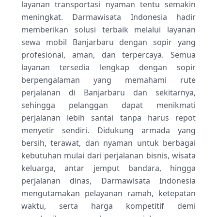
layanan transportasi nyaman tentu semakin
tujuan dan jadwal perjalanan. Berbagai pilihan
meningkat. Darmawisata Indonesia hadir
armada tersedia mulai dari city car hingga
memberikan solusi terbaik melalui layanan
mobil keluarga dengan kondisi prima dan
sewa mobil Banjarbaru dengan sopir yang
terawat. Dengan harga yang kompetitif serta
pelayanan profesional, kebutuhan transportasi
profesional, aman, dan terpercaya. Semua
Anda di Banjarbaru dapat terpenuhi dengan
layanan tersedia lengkap dengan sopir
lebih mudah dan terpercaya.
berpengalaman yang memahami rute
perjalanan di Banjarbaru dan sekitarnya,
sehingga pelanggan dapat menikmati
perjalanan lebih santai tanpa harus repot
menyetir sendiri. Didukung armada yang
bersih, terawat, dan nyaman untuk berbagai
kebutuhan mulai dari perjalanan bisnis, wisata
keluarga, antar jemput bandara, hingga
perjalanan dinas, Darmawisata Indonesia
mengutamakan pelayanan ramah, ketepatan
waktu, serta harga kompetitif demi