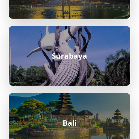
(BDJ): Terletak di Kecamatan Landasan Ulin,
bandara ini merupakan akses utama udara
yang menghubungkan
Banjarbaru/Banjarmasin dengan kota-kota
besar di Indonesia.
Stasiun
Surabaya
Stasiun Klimatologi (BMKG): Berlokasi di
Jl. Trikora, Kelurahan Sungai Besar, Kec.
Banjarbaru Selatan, Kalimantan Selatan. Ini
adalah Stasiun Koordinator Provinsi untuk
pengamatan cuaca..
Stasiun Pengisian Kendaraan Listrik
(SPKLU): Terdapat SPKLU di kawasan Kantor
Sekretariat Daerah Provinsi Kalimantan
Selatan.
Bali
Terminal
Terminal Gambut Barakat (Km 17):