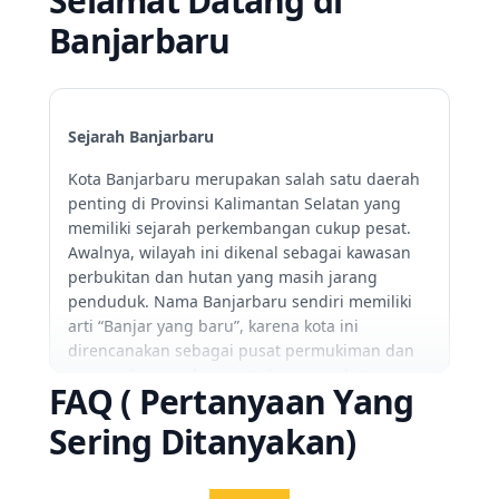
Selamat Datang di
Banjarbaru
Sejarah Banjarbaru
Kota Banjarbaru merupakan salah satu daerah
penting di Provinsi Kalimantan Selatan yang
memiliki sejarah perkembangan cukup pesat.
Awalnya, wilayah ini dikenal sebagai kawasan
perbukitan dan hutan yang masih jarang
penduduk. Nama Banjarbaru sendiri memiliki
arti “Banjar yang baru”, karena kota ini
direncanakan sebagai pusat permukiman dan
pengembangan baru untuk masyarakat
FAQ ( Pertanyaan Yang
Kalimantan Selatan pada masa itu.
Perkembangan Banjarbaru mulai terlihat pada
Sering Ditanyakan)
tahun 1950-an ketika pemerintah bersama
tokoh pembangunan Kalimantan Selatan mulai
merancang kota modern yang dapat menjadi