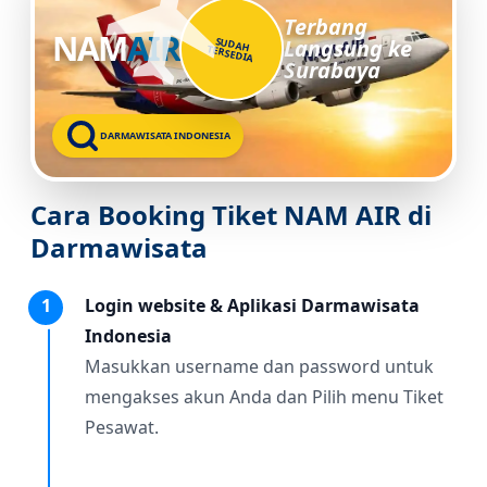
Terbang
NAM
AIR
SUDAH
Langsung ke
TERSEDIA
Surabaya
DARMAWISATA INDONESIA
Cara Booking Tiket NAM AIR di
Darmawisata
1
Login website & Aplikasi Darmawisata
Indonesia
Masukkan username dan password untuk
mengakses akun Anda dan Pilih menu Tiket
Pesawat.