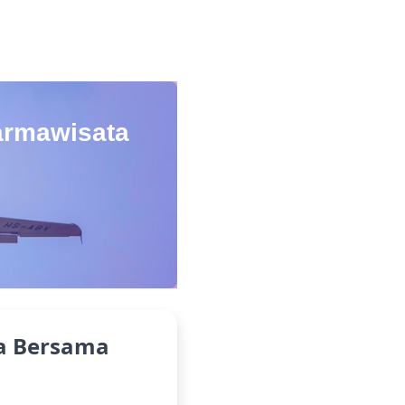
armawisata
a Bersama