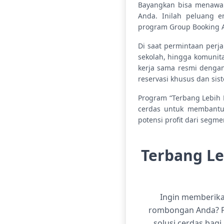
Bayangkan bisa menawar
Anda. Inilah peluang 
program Group Booking A
Di saat permintaan perj
sekolah, hingga komunit
kerja sama resmi dengan
reservasi khusus dan sis
Program “Terbang Lebih 
cerdas untuk membantu
potensi profit dari segm
Terbang L
Ingin memberikan
rombongan Anda? P
solusi cerdas bag