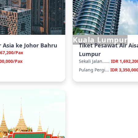
Kuala Lumpur
r Asia ke Johor Bahru
Tiket Pesawat Air Ais
567,200/Pax
Lumpur
00,000/Pax
Sekali Jalan......
IDR 1,692,20
Pulang Pergi...
IDR 3,350,00