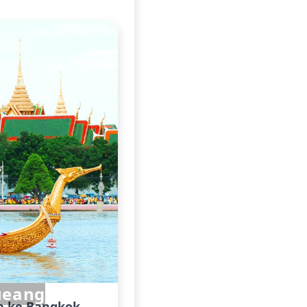
ueang
sa ke Bangkok