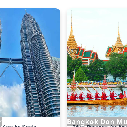
r
Bangkok Don M
r Aisa ke Kuala
Tiket Pesawat Air Ai