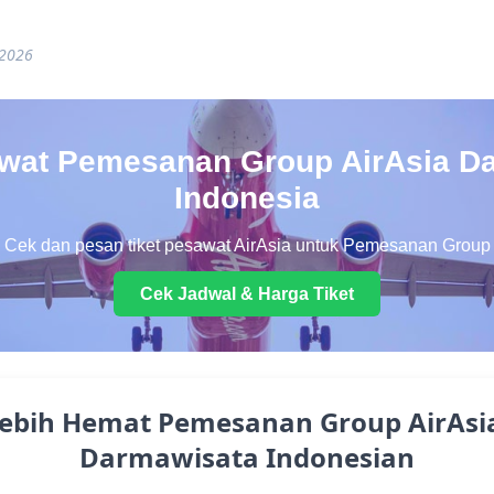
 2026
awat Pemesanan Group AirAsia D
Indonesia
Cek dan pesan tiket pesawat AirAsia untuk Pemesanan Group
Cek Jadwal & Harga Tiket
Lebih Hemat Pemesanan Group AirAsi
Darmawisata Indonesian