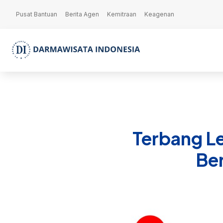
Pusat Bantuan
Berita Agen
Kemitraan
Keagenan
Terbang L
Be