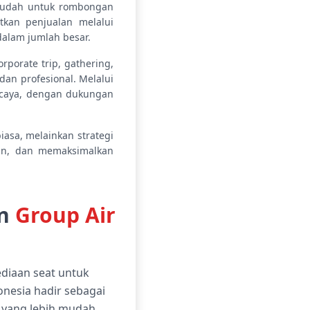
 mudah untuk rombongan
kan penjualan melalui
alam jumlah besar.
porate trip, gathering,
an profesional. Melalui
ercaya, dengan dukungan
asa, melainkan strategi
an, dan memaksimalkan
an
Group Air
ediaan seat untuk
esia hadir sebagai
 yang lebih mudah,