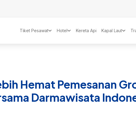
Tiket Pesawat
Hotel
Kereta Api
Kapal Laut
Tr
ebih Hemat Pemesanan Gro
rsama Darmawisata Indone