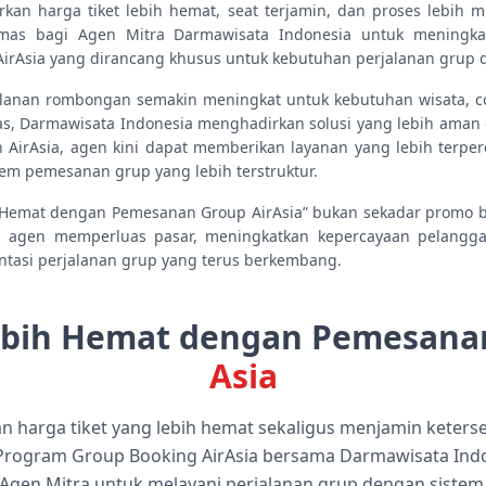
kan harga tiket lebih hemat, seat terjamin, dan proses lebih
emas bagi Agen Mitra Darmawisata Indonesia untuk meningkat
irAsia yang dirancang khusus untuk kebutuhan perjalanan grup d
alanan rombongan semakin meningkat untuk kebutuhan wisata, cor
as, Darmawisata Indonesia menghadirkan solusi yang lebih aman d
 AirAsia, agen kini dapat memberikan layanan yang lebih terp
tem pemesanan grup yang lebih terstruktur.
Hemat dengan Pemesanan Group AirAsia” bukan sekadar promo bi
 agen memperluas pasar, meningkatkan kepercayaan pelangg
entasi perjalanan grup yang terus berkembang.
ebih Hemat dengan Pemesan
Asia
 harga tiket yang lebih hemat sekaligus menjamin keters
rogram Group Booking AirAsia bersama Darmawisata Indon
i Agen Mitra untuk melayani perjalanan grup dengan sistem