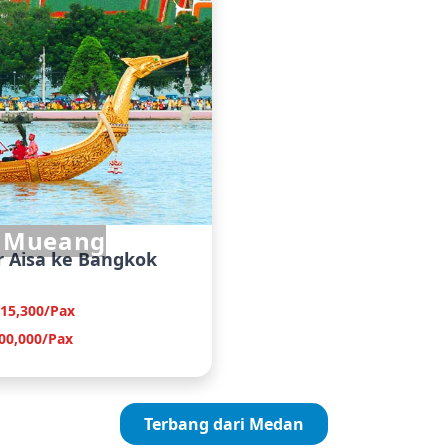
 Mueang
r Aisa ke Bangkok
115,300/Pax
00,000/Pax
Terbang dari Medan