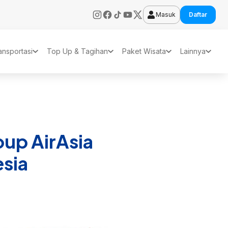
Masuk
Daftar
ansportasi
Top Up & Tagihan
Paket Wisata
Lainnya
up AirAsia
sia