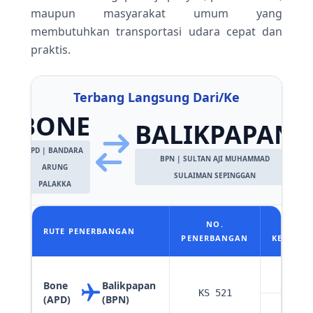
maupun masyarakat umum yang
membutuhkan transportasi udara cepat dan
praktis.
Terbang Langsung Dari/Ke
BONE
BALIKPAPAN
APD | BANDARA
BPN | SULTAN AJI MUHAMMAD
ARUNG
SULAIMAN SEPINGGAN
PALAKKA
NO.
JA
RUTE PENERBANGAN
PENERBANGAN
KEBERAN
07:
Bone
Balikpapan
KS 521
(APD)
(BPN)
11: