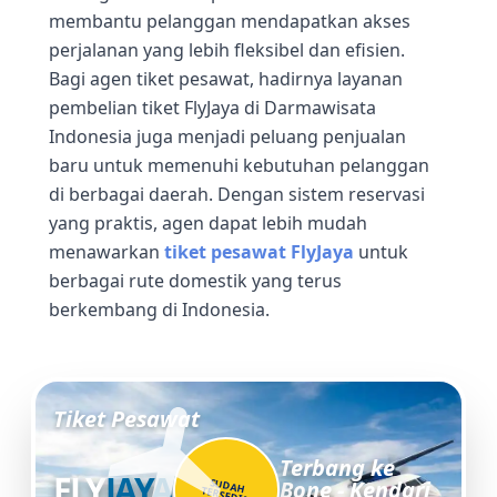
membantu pelanggan mendapatkan akses
perjalanan yang lebih fleksibel dan efisien.
Bagi agen tiket pesawat, hadirnya layanan
pembelian tiket FlyJaya di Darmawisata
Indonesia juga menjadi peluang penjualan
baru untuk memenuhi kebutuhan pelanggan
di berbagai daerah. Dengan sistem reservasi
yang praktis, agen dapat lebih mudah
menawarkan
tiket pesawat FlyJaya
untuk
berbagai rute domestik yang terus
berkembang di Indonesia.
Tiket Pesawat
Terbang ke
FLY
JAYA
SUDAH
Bone - Kendari
TERSEDIA