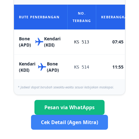
NO.
RUTE PENERBANGAN
KEBERANGKATAN
TERBANG
Bone
Kendari
07:45
KS 513
(APD)
(KDI)
Kendari
Bone
11:55
KS 514
(KDI)
(APD)
* Jadwal dapat berubah sewaktu-waktu sesuai kebijakan maskapai.
Pesan via WhatApps
Cek Detail (Agen Mitra)