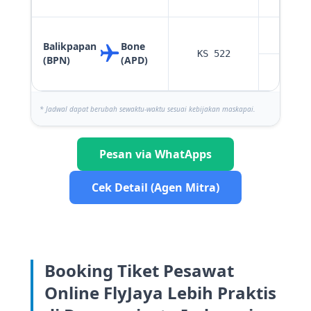
09:
Balikpapan
Bone
KS 522
(BPN)
(APD)
13:
* Jadwal dapat berubah sewaktu-waktu sesuai kebijakan maskapai.
Pesan via WhatApps
Cek Detail (Agen Mitra)
Booking Tiket Pesawat
Online FlyJaya Lebih Praktis